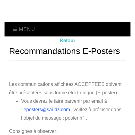
MENU
-- Retour --
Recommandations E-Posters
Les communications affichées ACCEPTEES doivent
être présentées sous forme électronique (E-poster).
Vous devrez le faire parvenir par email à
:
eposters@sai-dz.com
, veillez à préciser dans
l’objet du message : poster n°…
Consignes à observer :