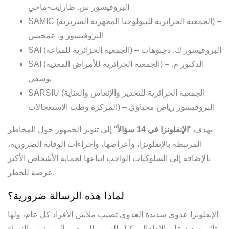
البروفيسور س. طارايت-ماحي
SAMIC (الجمعية الجزائرية للبيولوجيا المجهرية السريرية) –
البروفيسور و. عمحيس
SAI (الجمعية الجزائرية للمناعة) – البروفيسور ك. دجنوهات
SAI (الجمعية الجزائرية للأمراض المعدية) – الدكتور م.
يوسفي
SARSIU (الجمعية الجزائرية للتخدير والإنعاش والعناية
المركزة وطب الاستعجالات) – البروفيسور رياض محياوي
يهدف "
الإنفلونزا في 14 سؤالاً
" إلى تنوير الجمهور حول المخاطر
المرتبطة بالإنفلونزا، وأعراضها، وإجراءات الوقاية الضرورية،
بالإضافة إلى السلوكيات الواجب اتباعها لحماية الأشخاص الأكثر
عرضة للخطر.
لماذا هذه الرسالة ضرورية؟
الإنفلونزا عدوى شديدة العدوى تصيب ملايين الأفراد كل عام، ولها
تأثير شديد على الأطفال وكبار السن والمرضى المزمنين والنساء