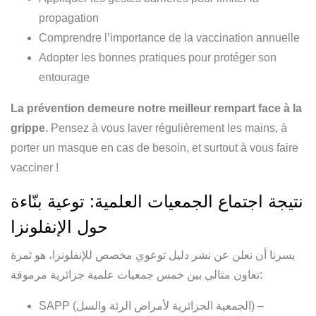
propagation
Comprendre l’importance de la vaccination annuelle
Adopter les bonnes pratiques pour protéger son
entourage
La prévention demeure notre meilleur rempart face à la
grippe.
Pensez à vous laver régulièrement les mains, à
porter un masque en cas de besoin, et surtout à vous faire
vacciner !
ﻧﺘﻴﺠﺔ اﺟﺘﻤﺎع اﻟﺠﻤﻌﻴﺎت اﻟﻌﻠﻤﻴﺔ: ﺗﻮﻋﻴﺔ ﺑﻨّﺎءة
ﺣﻮل اﻹﻧﻔﻠﻮﻧﺰا
يسرنا أن نعلن عن نشر دليل توعوي مخصص للإنفلونزا، هو ثمرة
تعاون مثالي بين خمس جمعيات علمية جزائرية مرموقة:
SAPP (الجمعية الجزائرية لأمراض الرئة والسل) –