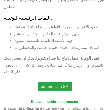
الحوامل.
النقاط الرئيسية للوثيقة:
تحديد الأعراض المميزة للإنفلونزا ومضاعفاتها المحتملة
تطبيق الإجراءات الحاجزة للحد من الانتشار
فهم الأهمية الحاسمة للتطعيم السنوي
اعتماد الممارسات الجيدة لحماية عائلتك والمحيطين بك
تبقى الوقاية أفضل دفاع لنا ضد الإنفلونزا.
تذكر أن تغسل يديك
بانتظام، وأن ترتدي قناعًا عند الحاجة، وقبل كل شيء، أن تحصل
على اللقاح!
adhérer a la SAI
Espace membre / connexion
En cas de difficulté de connexion
, veuillez actualiser la