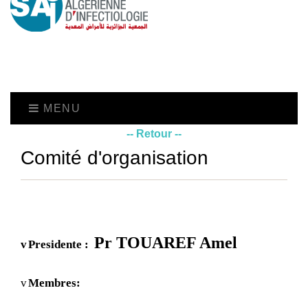
MENU
-- Retour --
Comité d'organisation
Pr TOUAREF Amel
v
Presidente :
v
Membres: